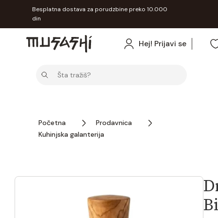
Besplatna dostava za porudzbine preko 10.000
din
Hej! Prijavi se
Početna
Prodavnica
Kuhinjska galanterija
D
B